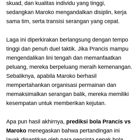
skuad, dan kualitas individu yang tinggi,
sedangkan Maroko mengandalkan disiplin, kerja
sama tim, serta transisi serangan yang cepat.
Laga ini diperkirakan berlangsung dengan tempo
tinggi dan penuh duel taktik. Jika Prancis mampu
mengendalikan lini tengah dan memanfaatkan
peluang, mereka berpeluang meraih kemenangan.
Sebaliknya, apabila Maroko berhasil
mempertahankan organisasi permainan dan
memaksimalkan serangan balik, mereka memiliki
kesempatan untuk memberikan kejutan.
Apa pun hasil akhirnya,
prediksi bola Prancis vs
Maroko
menegaskan bahwa pertandingan ini
layak dinantikan oleh para pencinta sepak bola.