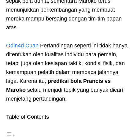
sepak bola dunia, sementara Maroko terus
menunjukkan perkembangan yang membuat
mereka mampu bersaing dengan tim-tim papan
atas.
Odin4d Cuan
Pertandingan seperti ini tidak hanya
ditentukan oleh kualitas individu para pemain,
tetapi juga oleh kesiapan taktik, kondisi fisik, dan
kemampuan pelatih dalam membaca jalannya
laga. Karena itu,
prediksi bola Prancis vs
Maroko
selalu menjadi topik yang banyak dicari
menjelang pertandingan.
Table of Contents