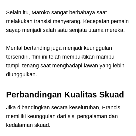
Selain itu, Maroko sangat berbahaya saat
melakukan transisi menyerang. Kecepatan pemain
sayap menjadi salah satu senjata utama mereka.
Mental bertanding juga menjadi keunggulan
tersendiri. Tim ini telah membuktikan mampu
tampil tenang saat menghadapi lawan yang lebih
diunggulkan.
Perbandingan Kualitas Skuad
Jika dibandingkan secara keseluruhan, Prancis
memiliki keunggulan dari sisi pengalaman dan
kedalaman skuad.