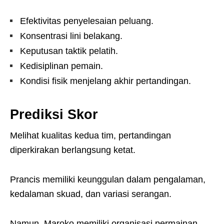
Efektivitas penyelesaian peluang.
Konsentrasi lini belakang.
Keputusan taktik pelatih.
Kedisiplinan pemain.
Kondisi fisik menjelang akhir pertandingan.
Prediksi Skor
Melihat kualitas kedua tim, pertandingan
diperkirakan berlangsung ketat.
Prancis memiliki keunggulan dalam pengalaman,
kedalaman skuad, dan variasi serangan.
Namun, Maroko memiliki organisasi permainan