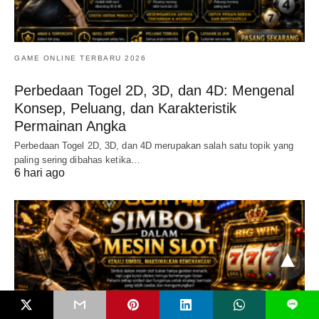
GAME ONLINE TERBARU 2026
Perbedaan Togel 2D, 3D, dan 4D: Mengenal
Konsep, Peluang, dan Karakteristik
Permainan Angka
Perbedaan Togel 2D, 3D, dan 4D merupakan salah satu topik yang
paling sering dibahas ketika…
6 hari ago
L