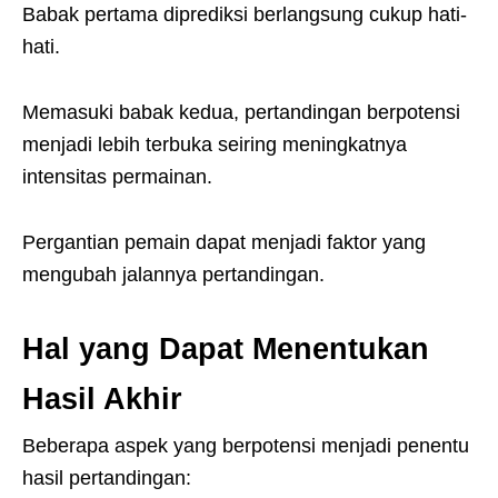
Babak pertama diprediksi berlangsung cukup hati-
hati.
Memasuki babak kedua, pertandingan berpotensi
menjadi lebih terbuka seiring meningkatnya
intensitas permainan.
Pergantian pemain dapat menjadi faktor yang
mengubah jalannya pertandingan.
Hal yang Dapat Menentukan
Hasil Akhir
Beberapa aspek yang berpotensi menjadi penentu
hasil pertandingan: