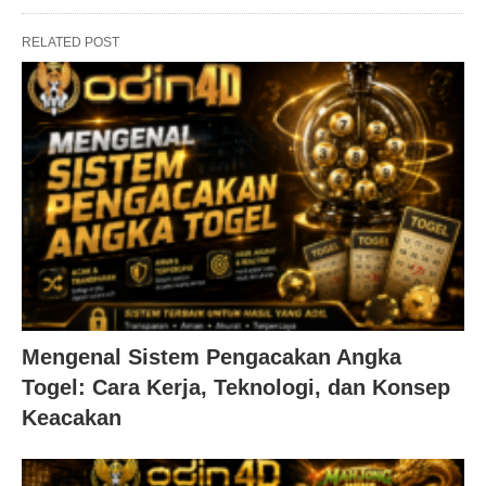
RELATED POST
Mengenal Sistem Pengacakan Angka
Togel: Cara Kerja, Teknologi, dan Konsep
Keacakan