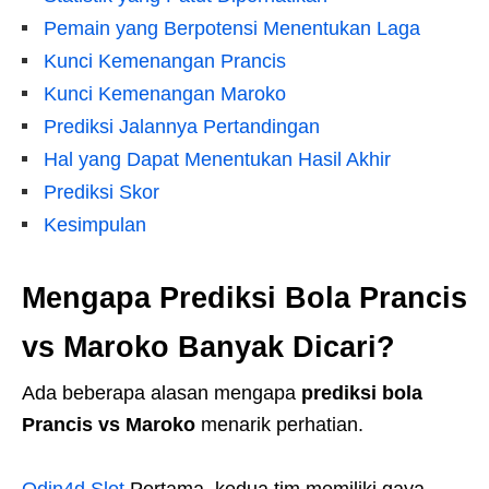
Pemain yang Berpotensi Menentukan Laga
Kunci Kemenangan Prancis
Kunci Kemenangan Maroko
Prediksi Jalannya Pertandingan
Hal yang Dapat Menentukan Hasil Akhir
Prediksi Skor
Kesimpulan
Mengapa Prediksi Bola Prancis
vs Maroko Banyak Dicari?
Ada beberapa alasan mengapa
prediksi bola
Prancis vs Maroko
menarik perhatian.
Odin4d Slot
Pertama, kedua tim memiliki gaya