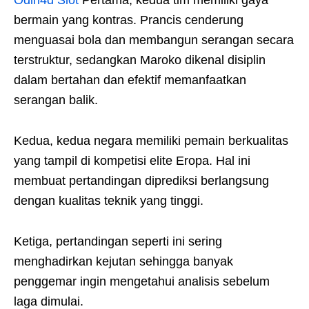
bermain yang kontras. Prancis cenderung
menguasai bola dan membangun serangan secara
terstruktur, sedangkan Maroko dikenal disiplin
dalam bertahan dan efektif memanfaatkan
serangan balik.
Kedua, kedua negara memiliki pemain berkualitas
yang tampil di kompetisi elite Eropa. Hal ini
membuat pertandingan diprediksi berlangsung
dengan kualitas teknik yang tinggi.
Ketiga, pertandingan seperti ini sering
menghadirkan kejutan sehingga banyak
penggemar ingin mengetahui analisis sebelum
laga dimulai.