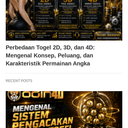
Perbedaan Togel 2D, 3D, dan 4D:
Mengenal Konsep, Peluang, dan
Karakteristik Permainan Angka
RECENT POSTS