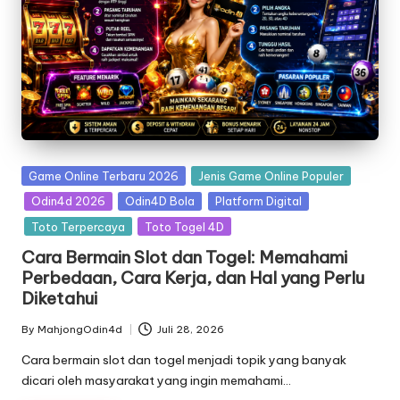
Posted
Game Online Terbaru 2026
Jenis Game Online Populer
in
Odin4d 2026
Odin4D Bola
Platform Digital
Toto Terpercaya
Toto Togel 4D
Cara Bermain Slot dan Togel: Memahami
Perbedaan, Cara Kerja, dan Hal yang Perlu
Diketahui
By
MahjongOdin4d
Juli 28, 2026
Posted
by
Cara bermain slot dan togel menjadi topik yang banyak
dicari oleh masyarakat yang ingin memahami…