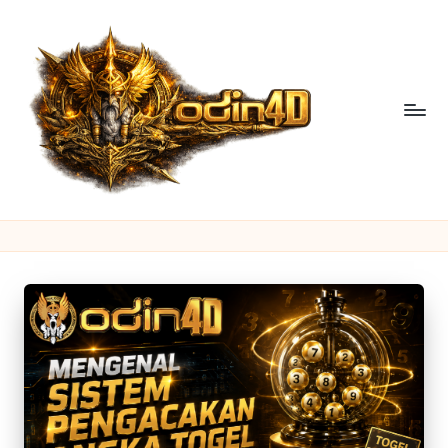
Skip
to
content
O
Situs
Link
d
Nomor
in
Undian
Tebak
4
Angka
d
Berhadiah
&
2
Provider
0
Game
Gacor