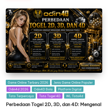
Posted
Game Online Terbaru 2026
Jenis Game Online Populer
in
Odin4d 2026
Odin4D Bola
Platform Digital
Toto Terpercaya
Toto Togel 4D
WL Toto4d
Perbedaan Togel 2D, 3D, dan 4D: Mengenal