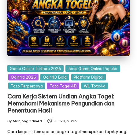
Posted
Game Online Terbaru 2026
Jenis Game Online Populer
in
Odin4d 2026
Odin4D Bola
Platform Digital
Toto Terpercaya
Toto Togel 4D
WL Toto4d
Cara Kerja Sistem Undian Angka Togel:
Memahami Mekanisme Pengundian dan
Penentuan Hasil
By
MahjongOdin4d
Juli 29, 2026
Posted
by
Cara kerja sistem undian angka togel merupakan topik yang