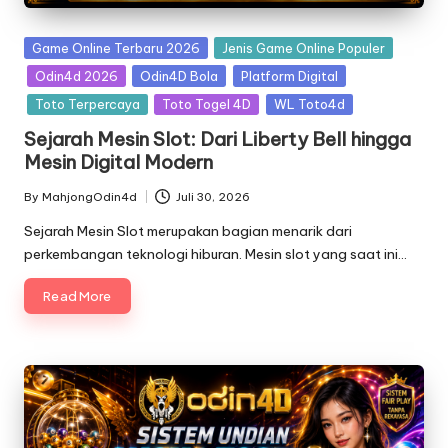
Posted
Game Online Terbaru 2026
Jenis Game Online Populer
in
Odin4d 2026
Odin4D Bola
Platform Digital
Toto Terpercaya
Toto Togel 4D
WL Toto4d
Sejarah Mesin Slot: Dari Liberty Bell hingga
Mesin Digital Modern
By
MahjongOdin4d
Juli 30, 2026
Posted
by
Sejarah Mesin Slot merupakan bagian menarik dari
perkembangan teknologi hiburan. Mesin slot yang saat ini…
Read More