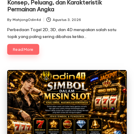
Konsep, Peluang, dan Karakteristik
Permainan Angka
By
MahjongOdin4d
Agustus 3, 2026
Posted
by
Perbedaan Togel 2D, 3D, dan 4D merupakan salah satu
topik yang paling sering dibahas ketika…
Read More