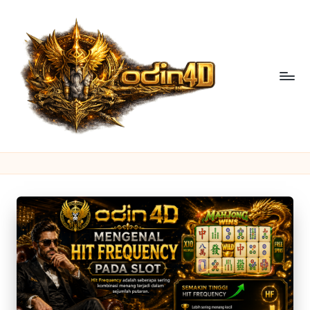
Skip
to
content
O
Situs
Link
d
Nomor
in
Undian
Tebak
4
Angka
d
Berhadiah
&
2
Provider
0
Game
Gacor