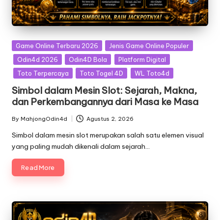
Posted
Game Online Terbaru 2026
Jenis Game Online Populer
in
Odin4d 2026
Odin4D Bola
Platform Digital
Toto Terpercaya
Toto Togel 4D
WL Toto4d
Simbol dalam Mesin Slot: Sejarah, Makna,
dan Perkembangannya dari Masa ke Masa
By
MahjongOdin4d
Agustus 2, 2026
Posted
by
Simbol dalam mesin slot merupakan salah satu elemen visual
yang paling mudah dikenali dalam sejarah…
Read More