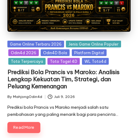
2
Lengkap
6
Terpercaya
Serta
Terkuat
Posted
Game Online Terbaru 2026
Jenis Game Online Populer
in
Odin4d 2026
Odin4D Bola
Platform Digital
Toto Terpercaya
Toto Togel 4D
WL Toto4d
Prediksi Bola Prancis vs Maroko: Analisis
Lengkap Kekuatan Tim, Strategi, dan
Peluang Kemenangan
By
MahjongOdin4d
Juli 9, 2026
Posted
by
Prediksi bola Prancis vs Maroko menjadi salah satu
pembahasan yang paling menarik bagi para pencinta…
Read More