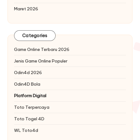
Maret 2026
Categories
Game Online Terbaru 2026
Jenis Game Online Populer
Odin4d 2026
Odin4D Bola
Platform Digital
Toto Terpercaya
Toto Togel 4D
WL Toto4d