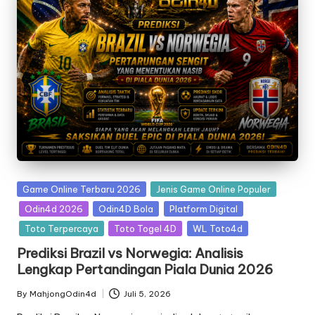
Posted
Game Online Terbaru 2026
Jenis Game Online Populer
in
Odin4d 2026
Odin4D Bola
Platform Digital
Toto Terpercaya
Toto Togel 4D
WL Toto4d
Prediksi Brazil vs Norwegia: Analisis
Lengkap Pertandingan Piala Dunia 2026
By
MahjongOdin4d
Juli 5, 2026
Posted
by