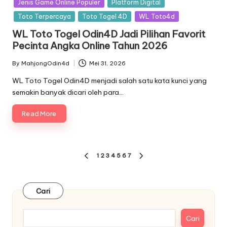
Jenis Game Online Populer
Platform Digital
Toto Terpercaya
Toto Togel 4D
WL Toto4d
WL Toto Togel Odin4D Jadi Pilihan Favorit
Pecinta Angka Online Tahun 2026
By
MahjongOdin4d
Mei 31, 2026
Posted
by
WL Toto Togel Odin4D menjadi salah satu kata kunci yang
semakin banyak dicari oleh para…
Read More
Paginasi
1
2
3
4
5
6
7
PREVIOUS
NEXT
pos
PAGE
PAGE
Cari
Cari