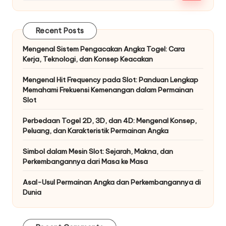
Recent Posts
Mengenal Sistem Pengacakan Angka Togel: Cara
Kerja, Teknologi, dan Konsep Keacakan
Mengenal Hit Frequency pada Slot: Panduan Lengkap
Memahami Frekuensi Kemenangan dalam Permainan
Slot
Perbedaan Togel 2D, 3D, dan 4D: Mengenal Konsep,
Peluang, dan Karakteristik Permainan Angka
Simbol dalam Mesin Slot: Sejarah, Makna, dan
Perkembangannya dari Masa ke Masa
Asal-Usul Permainan Angka dan Perkembangannya di
Dunia