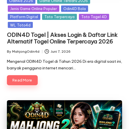
Posted
Odin4d 2026
Game Online Terbaru 2026
in
Jenis Game Online Populer
Odin4D Bola
Platform Digital
Toto Terpercaya
Toto Togel 4D
WL Toto4d
ODIN4D Togel | Akses Login & Daftar Link
Alternatif Togel Online Terpercaya 2026
By
MahjongOdin4d
Juni 7, 2026
Posted
by
Mengenal ODIN4D Togel di Tahun 2026 Di era digital saat ini,
banyak pengguna internet mencari…
Read More